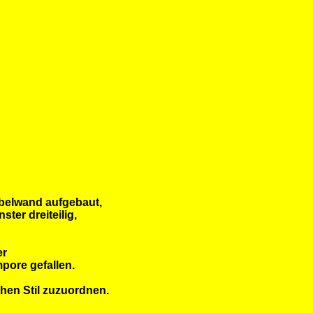
ebelwand aufgebaut,
ter dreiteilig,
er
pore gefallen.
hen Stil zuzuordnen.