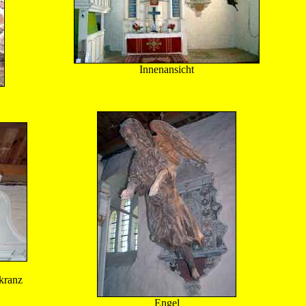
Innenansicht
kranz
Engel