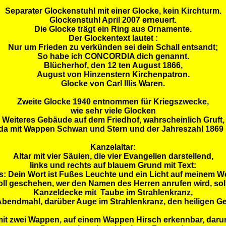
Separater Glockenstuhl mit einer Glocke, kein Kirchturm.
Glockenstuhl April 2007 erneuert.
Die Glocke trägt ein Ring aus Ornamente.
Der Glockentext lautet :
Nur um Frieden zu verkünden sei dein Schall entsandt;
So habe ich CONCORDIA dich genannt.
Blücherhof, den 12 ten August 1866,
August von Hinzenstern Kirchenpatron.
Glocke von Carl Illis Waren.
Zweite Glocke 1940 entnommen für Kriegszwecke,
wie sehr viele Glocken
Weiteres Gebäude auf dem Friedhof, wahrscheinlich Gruft,
da mit Wappen Schwan und Stern und der Jahreszahl 1869 
Kanzelaltar:
Altar mit vier Säulen, die vier Evangelien darstellend,
links und rechts auf blauem Grund mit Text:
ks: Dein Wort ist Fußes Leuchte und ein Licht auf meinem W
oll geschehen, wer den Namen des Herren anrufen wird, soll
Kanzeldecke mit Taube im Strahlenkranz,
Abendmahl, darüber Auge im Strahlenkranz, den heiligen Ge
it zwei Wappen, auf einem Wappen Hirsch erkennbar, darun