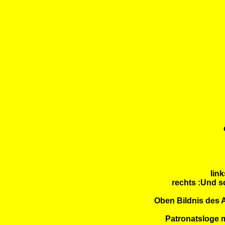
lin
rechts :Und s
Oben Bildnis des 
Patronatsloge m