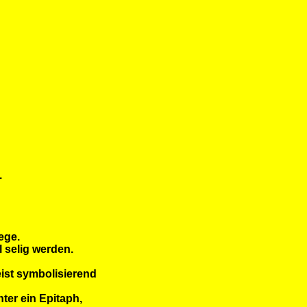
.
ege.
 selig werden.
ist symbolisierend
ter ein Epitaph,